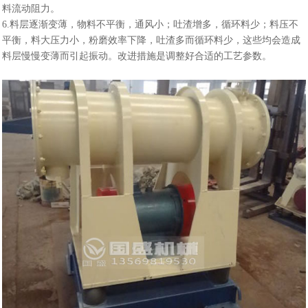
料流动阻力。
6.料层逐渐变薄，物料不平衡，通风小；吐渣增多，循环料少；料压不
平衡，料大压力小，粉磨效率
下降，吐渣多而循环料少，这些均会造成
料层慢慢变薄而引起振动。改进措施是调整好合适的工艺参数
。