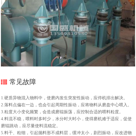
常见故障
1.硬质异物混入物料中，使磨内发生突发性振动，应停机排出解决。
2.落料点偏在一边，也会引起周期性振动，应将物料从磨盘中心喂入。
3.粒度大小变化频繁，会造成磨辊振荡，应控制合适的喂料粒度。
4.料流不稳，喂料时多时少，水分时大时小，使得磨机难于适应，促使
磨辊跳动，应尽量使料流稳定。
5.料干、粒细，引起抛料形不成料层，缓冲太小，剧烈振动，应改进物