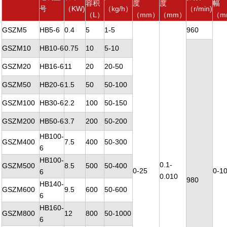
容积
度
度
幅
号
（KW)
（kg/h）
（r/min)
（L）
（mm）
（mm）
（m
GSZM5
HB5-6
0.4
5
1-5
960
GSZM10
HB10-6
0.75
10
5-10
GSZM20
HB16-6
11
20
20-50
GSZM50
HB20-6
1.5
50
50-100
GSZM100
HB30-6
2.2
100
50-150
GSZM200
HB50-6
3.7
200
50-200
HB100-
GSZM400
7.5
400
50-300
6
HB100-
0.1-
GSZM500
8.5
500
50-400
0-25
0-1
6
0.010
980
HB140-
GSZM600
9.5
600
50-600
6
HB160-
GSZM800
12
800
50-1000
6