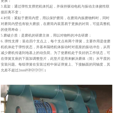
更换；
3.底架：通过弹性支撑把机体托起，并保持驱动电机与振动主体挠性联
接距离不变；
4.衬筒：紧贴于磨筒内壁，用以保护磨筒，在磨筒内振磨物料时，同时
对磨筒内壁也有较大磨损，在磨筒内装置易于更换的衬筒，可提高整机
的使用寿命；
5.磨破介质：是磨机的研磨主体，用以对物料的冲击研磨；
6..弹性支撑：装在四个支点上，每个支点有两个弹簧，主要作用是使磨
机机体处于弹性状态，并基本隔绝机体振动时对底座的振动冲击，从而
减少磨机传递到地基上的动负荷。为了使磨机处于良好的工作状态，可
在弹簧支座的下面加调整垫片，此垫片是用来解决磨体（筒）水平度的
安装问题。每组弹簧在安装过程中保证弹簧上、下接触面的同轴度，其
允差不超过2mm；