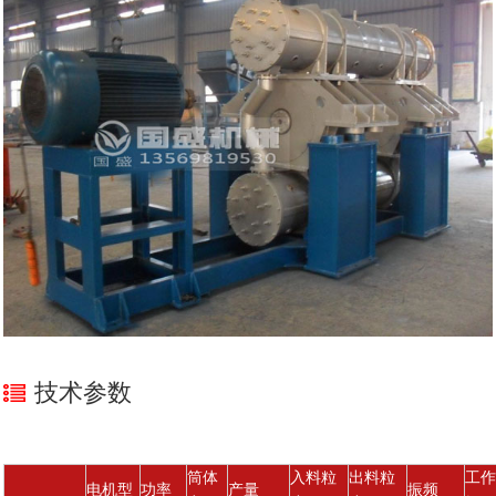
技术参数
筒体
入料粒
出料粒
工作
电机型
功率
产量
振频